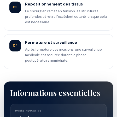
Repositionnement des tissus
03
Le chirurgien remet en tension les structures
profondes et retire l’excédent cutané lorsque cela
est nécessaire.
Fermeture et surveillance
04
Après fermeture des incisions, une surveillance
médicale est assurée durant la phase
postopératoire immédiate.
Informations essentielles
DURÉE INDICATIVE