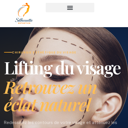
CHIRURGIE ESTHÉTIQUE DU VISAGE
Lifting du visage
Retrouvez un
éclat naturel
Redessinez les contours de votre visage et atténuez les